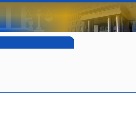
กครอง
strative Court
คู่มือบริการ