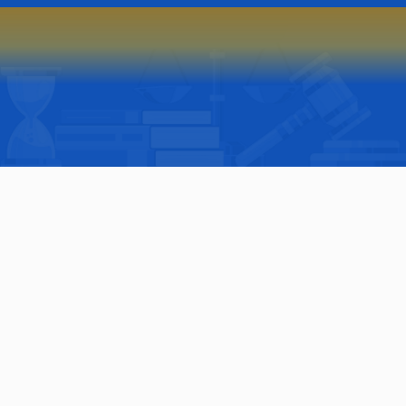
กครอง
strative Court